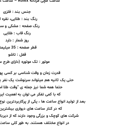
ساعت مچی مردانه Rolex – ساعت عقربه ای رولکس
جنس بند : فلزی
رنگ بند : طلایی، نقره ا
رنگ صفحه : مشکی و سف
رنگ قاب : طلایی
روز شمار : دارد
قطر صفحه : 35 میلیمتر
قفل : تاشو
موتور : تک موتوره (دارای طرح س
قدرت زمان و وقت شناسی بر کسی پوش
حتی یک ثانیه هم میتواند سرنوشت یک نفر یا
حتما همه شما نیز جمله ی “وقت طلا اس
که با کمی تفکر می توان به اهمیت این
بعد از تولید انواع ساعت‌ ها ، یکی از پرکاربردترین ن
که در کنار ساعت‌ های دیواری بیشترین ا
شرکت های کوچک و بزرگی وجود دارند که از دیرب
در انواع مختلف هستند. به طور کلی ساعت 