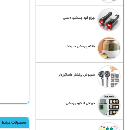
چراغ قوه چندکاره دستی
بانکه چرخشی حبوبات
سردوش پرفشار ماساژوردار
خردکن 3 کاره چرخشی
محصولات مرتبط