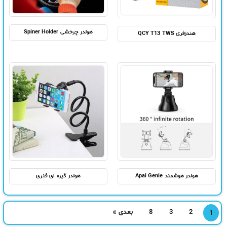
هولدر چرخشی Spiner Holder
هندزفری QCY T13 TWS
هولدر هوشمند Apai Genie
هولدر گیره ای فنری
2
3
8
بعدی »
1