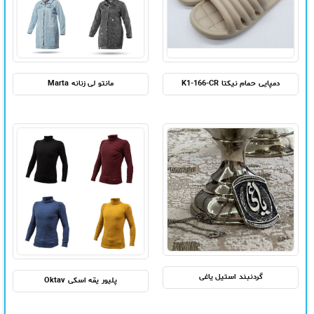
دمپایی حمام نیکتا K1-166-CR
مانتو لی زنانه Marta
گردنبند استیل یاغی
پلیور یقه اسکی Oktav