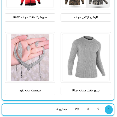
کاپشن ارتشی مردانه
سویشرت بافت مردانه Imaz
پلیور بافت مردانه Floy
نیمست زنانه نقره
2
3
29
بعدی »
1