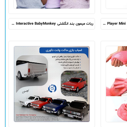
کنسول بازی نوستالوژی قابل حمل مدل Game Player Mini
ربات میمون بند انگشتی Fingerlings Interactive BabyMonkey