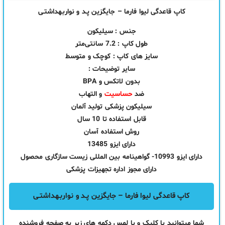
کاپ قاعدگی لیوا فارما – جایگزین پـد و نواربـهداشتـی
جنس : سیلیکون
طول کاپ : 7.2 سانتی‌متر
سایز های کاپ : کوچک و متوسط
سایر توضیحات :
بدون لاتکس و BPA
ضد
حساسیت
و التهاب
سیلیکون پزشکی تولید آلمان
قابل استفاده تا 10 سال
روش استفاده آسان
دارای ایزو 13485
دارای ایزو 10993- گواهینامه بین المللی زیست سازگاری محصول
دارای مجوز اداره تجهیزات پزشکی
کاپ قاعدگی لیوا فارما – جایگزین پـد و نواربـهداشتـی
شما میتوانید با کلیک و یا لمس دکمه های زیر به صفحه فروشنده