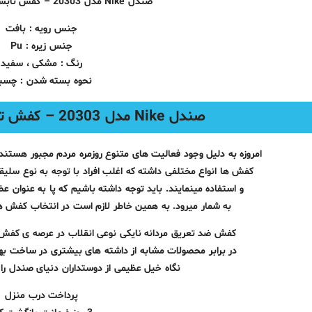
صندل Nike مدل 20303 – کفش تابستانه مردانه نایکی
جنس رویه : بافت
جنس زیره : Pu
رنگ : مشکی ، سفید
نحوه بسته شدن : چسب
صندل Nike مدل 20303 – کفش تابستانه مردانه نایکی
امروزه به دلیل وجود فعالیت های متنوع روزمره مردم مجبور هستن
کفش ها انواع مختلفی داشته که اغلب افراد با توجه به نوع سلیقه
و استفاده مینمایند. باید توجه داشته باشیم که پا به عنوان 
به شمار میرود. به همین خاطر لازم است در انتخاب کفش 
کفش ضد تعریق مردانه نایکی نوعی انقلاب در عرصه ی کفش
در برابر محصولات مشابه از داشته های بیشتری در ساخت به
نگاه خیل عظیمی از دوستداران دنیای صندل را
پرداخت درب منزل