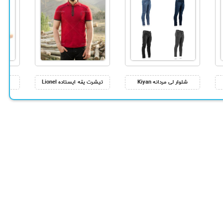
شلوار لی مردانه Kiyan
تیشرت یقه ایستاده Lionel
کاو