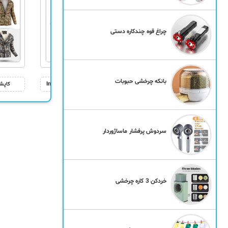
چراغ قوه چندکاره دستی
بانکه چرخشی حبوبات
پلیور بافت مردانه Floy
سویشرت بافت مردانه Imaz
کاپش
سردوش پرفشار ماساژوردار
خردکن 3 کاره چرخشی