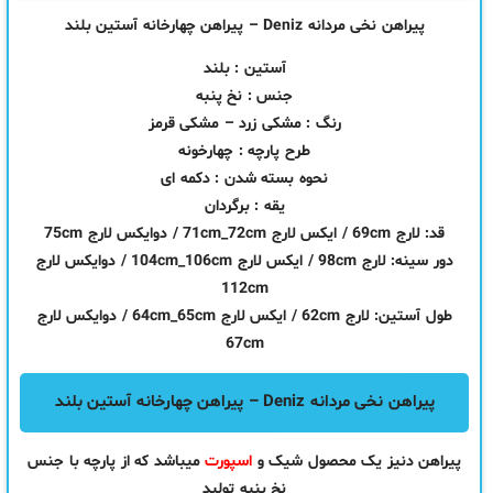
پیراهن نخی مردانه Deniz – پیراهن چهارخانه آستین بلند
آستین : بلند
جنس : نخ پنبه
رنگ : مشکی زرد – مشکی قرمز
طرح پارچه : چهارخونه
نحوه بسته شدن : دکمه ای
یقه : برگردان
قد: لارج 69cm / ایکس لارج 71cm_72cm / دوایکس لارج 75cm
دور سینه: لارج 98cm / ایکس لارج 104cm_106cm / دوایکس لارج
112cm
طول آستین: لارج 62cm / ایکس لارج 64cm_65cm / دوایکس لارج
67cm
پیراهن نخی مردانه Deniz – پیراهن چهارخانه آستین بلند
پیراهن دنیز یک محصول شیک و
اسپورت
میباشد که از پارچه با جنس
نخ پنبه تولید