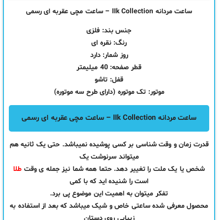
ساعت مردانه IIk Collection – ساعت مچی عقربه ای رسمی
جنس بند: فلزی
رنگ: نقره ای
روز شمار: دارد
قطر صفحه: 40 میلیمتر
قفل: تاشو
موتور: تک موتوره (دارای طرح سه موتوره)
ساعت مردانه IIk Collection – ساعت مچی عقربه ای رسمی
قدرت زمان و وقت شناسی بر کسی پوشیده نمیباشد. حتی یک ثانیه هم
میتواند سرنوشت یک
شخص یا یک ملت را تغییر دهد. حتما همه شما نیز جمله ی وقت
طلا
است را شنیده اید که با کمی
تفکر میتوان به اهمیت این موضوع پی برد.
محصول معرفی شده ساعتی خاص و شیک میباشد که بعد از استفاده به
زیبایی روی دستان