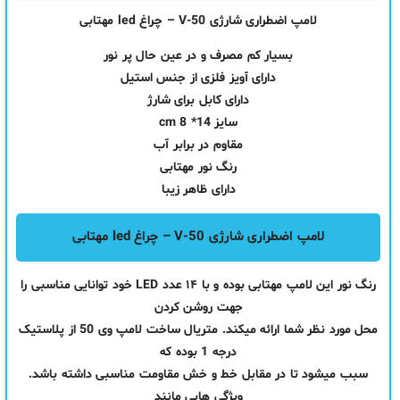
لامپ اضطراری شارژی V-50 – چراغ led مهتابی
بسیار کم مصرف و در عین حال پر نور
دارای آویز فلزی از جنس استیل
دارای کابل برای شارژ
سایز 14* 8 cm
مقاوم در برابر آب
رنگ نور مهتابی
دارای ظاهر زیبا
لامپ اضطراری شارژی V-50 – چراغ led مهتابی
رنگ نور این لامپ مهتابی بوده و با ۱۴ عدد LED خود توانایی مناسبی را
جهت روشن کردن
محل مورد نظر شما ارائه میکند. متریال ساخت لامپ وی 50 از پلاستیک
درجه 1 بوده که
سبب میشود تا در مقابل خط و خش مقاومت مناسبی داشته باشد.
ویژگی هایی مانند