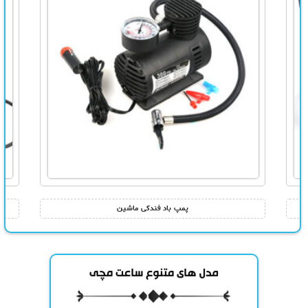
پمپ باد فندکی ماشین