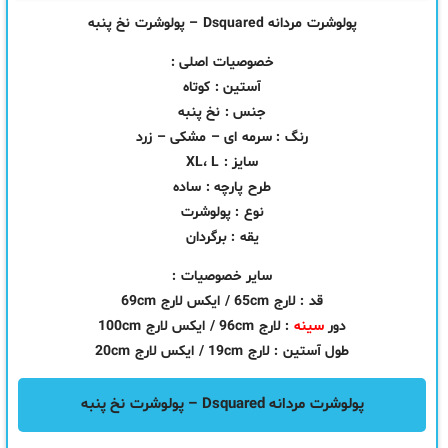
پولوشرت مردانه Dsquared – پولوشرت نخ پنبه
خصوصیات اصلی :
آستین : کوتاه
جنس : نخ پنبه
رنگ : سرمه ای – مشکی – زرد
سایز : XL، L
طرح پارچه : ساده
نوع : پولوشرت
یقه : برگردان
سایر خصوصیات :
قد : لارج 65cm / ایکس لارج 69cm
دور
سینه
: لارج 96cm / ایکس لارج 100cm
طول آستین : لارج 19cm / ایکس لارج 20cm
پولوشرت مردانه Dsquared – پولوشرت نخ پنبه