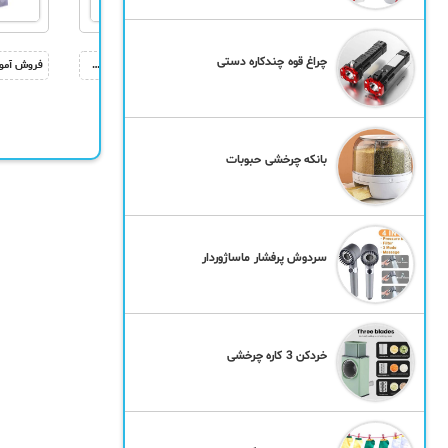
چراغ قوه چندکاره دستی
فروش مجموعه آشنای محبوب 1 و 2 – آموزش مسائل زناشویی
فروش آموزش کاشت و طراحی ناخن – فیلم آموزشی طراحی ناخن
بانکه چرخشی حبوبات
سردوش پرفشار ماساژوردار
خردکن 3 کاره چرخشی