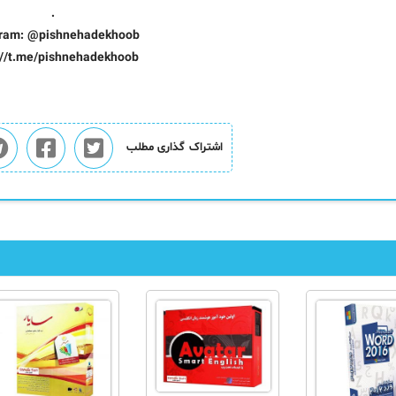
.
ram: @pishnehadekhoob
://t.me/pishnehadekhoob
اشتراک گذاری مطلب