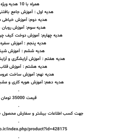
همراه با 10 هدیه ویژه :
هدیه اول : آموزش جامع بافتن
هدیه دوم: آموزش خیاطی مر
هدیه سوم: آموزش روبان 
هدیه چهارم: آموزش دوخت کیف چرم
هدیه پنجم : آموزش سفره آ
هدیه ششم : آموزش شین
هدیه هفتم : آموزش آرایشگری و آرای
هدیه هشتم : آموزش قلاب 
هدیه نهم: آموزش ساخت عرو
هدیه دهم: آموزش هویه کاری و مشب
.
قیمت 35000 تومان
.
جهت کسب اطلاعات بیشتر و سفارش محصول به ل
.
op.ir/index.php/product?id=428175
.