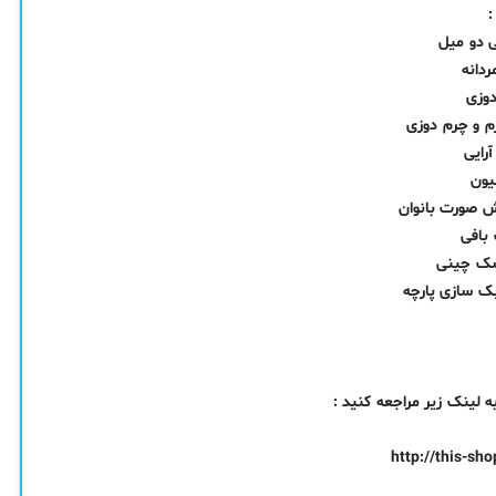
ی دو میل
دانه
دوزی
 و چرم دوزی
رایی
یون
ش صورت بانوان
بافی
سک چینی
ک سازی پارچه
ینک زیر مراجعه کنید :
http://this-sh