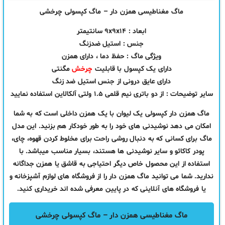
ماگ مغناطیسی همزن دار – ماگ کپسولی چرخشی
ابعاد : ۹x۹x۱۴ سانتیمتر
جنس : استیل ضدزنگ
ویژگی ماگ : حفظ دما ، دارای همزن
دارای یک کپسول با قابلیت
چرخش
مگنتی
دارای عایق درونی از جنس استیل ضد زنگ
سایر توضیحات : از دو باتری نیم قلمی ۱.۵ ولتی آلکالاین استفاده نمایید
ماگ همزن دار کپسولی یک لیوان با یک همزن داخلی است که به شما
امکان می دهد نوشیدنی های خود را به طور خودکار هم بزنید. این مدل
ماگ برای کسانی که به دنبال روشی راحت برای مخلوط کردن قهوه، چای،
پودر کاکائو و سایر نوشیدنی ها هستند، بسیار مناسب میباشد. با
استفاده از این محصول خاص دیگر احتیاجی به قاشق یا همزن جداگانه
ندارید.
شما می توانید ماگ همزن دار را از فروشگاه های لوازم آشپزخانه و
یا فروشگاه های آنلاینی که در پایین معرفی شده اند خریداری کنید.
ماگ مغناطیسی همزن دار – ماگ کپسولی چرخشی