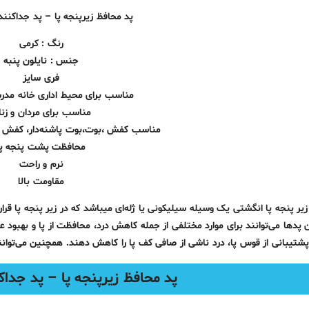
پد محافظ زیرپنجه پا – پد جداکنند
رنگ : کرمی
جنس : نایلون پنبه
فری سایز
مناسب برای محیط اداری خانه مدرس
مناسب برای مردان و زنا
مناسب کفش ،بوت،بوت پاشنه‌دار، کفش پ
محافظت پشت پنجه پا
نرم و راحت
مقاومت بالا
یر پنجه پا انگشتی یک وسیله سیلیکونی یا ژله‌ای میباشد که در زیر پنجه پا قرار 
 پدها می‌توانند برای موارد مختلفی از جمله کاهش درد، محافظت از پا و بهبود ع
پشتیبانی از قوس پا، درد ناشی از صافی کف پا را کاهش دهند. همچنین می‌توانند 
پد محافظ زیرپنجه پا – پد جداک