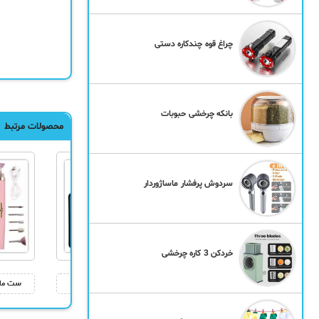
چراغ قوه چندکاره دستی
بانکه چرخشی حبوبات
محصولات مرتبط
سردوش پرفشار ماساژوردار
خردکن 3 کاره چرخشی
تراکشن بادی گردن
ماساژور شارژی پا
ست مان