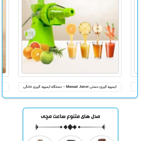
آبمیوه گیری دستی Manual Juicer – دستگاه آبمیوه گیری خانگی