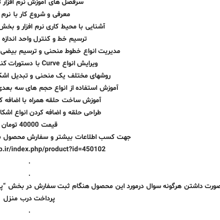
سرفصل های آموزش نرم افزار Matrix8:
معرفی و شروع کار با نرم ا
آشنایی با محیط کاری نرم افزار و بخ
ترسیم خط و کنترل واحد اندازه در rix
مدیریت انواع خطوط منحنی و ترسیم بیضی، کمان
ویرایش انواع Curve با دستورات کنترل Curve ها
روشهای مختلف یک منحنی و تبدیل اشک
آموزش استفاده از انواع حجم های سه بعدی
آموزش ساخت حلقه همراه با اضافه کر
طراحی حلقه و اضافه کردن انواع اشک
قیمت 40000 تومان
جهت کسب اطلاعات بیشتر و سفارش محصول به ل
op.ir/index.php/product?id=450102
.
.
ورت داشتن هرگونه سوال درمورد این محصول هنگام ثبت سفارش در بخش “پیغام
پرداخت درب منزل
.