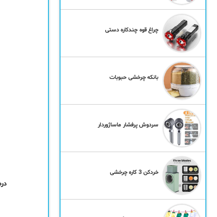
چراغ قوه چندکاره دستی
بانکه چرخشی حبوبات
سردوش پرفشار ماساژوردار
خردکن 3 کاره چرخشی
درص