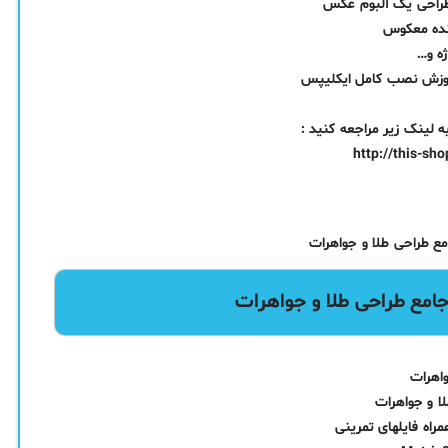
طراحی یک آلبوم عکس
نده معکوس
ه و…
و آموزش نصب کامل ایکلیپس
ینک زیر مراجعه کنید :
http://this-sh
اهرات