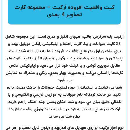
کیت واقعیت افزوده آرکیت – مجموعه کارت
تصاویر 4 بعدی
آركيت يك سرگرمي جالب، هيجان انگيز و مدرن است. اين مجموعه شامل
25 كارت حيوانات و يك كارت راهنما و اپليكيشن رايگان موبايل بوده و
براي ساختن اول تجربه ي واقعيت افزوده شما به بازار ارائه شده است.
اپليكشن را اجرا كنيد و شاهد يك سرگرمي هيجان انگيز باشيد. كارت‌ها را
مقابل دوربين گوشي و يا تبلت خود قرار مي‌دهيد و اپليكيشن عكس
كارت‌ها را اسكن مي‌كند و به‌صورت چهار بعدي، رنگي و متحرك به نمايش
در مياورد.
شما مي توانيد با استفاده از جوي استيك حيوانات را حركت دهيد، بازي
كنيد. در حالت كودكانه نام حيوانات به دو زبان فارسي و انگليسي و با
تلفظي دقيق بيان مي شود و شما امكان پخش چند آهنگ را هم داريد.
آركيت تجربه اي منحصر به فرد در مواجهه با تكنولوژي واقعيت افزوده
براي شما مي سازد.
نرم افزار آرکیت بر روی موبایل های اندروید و آیفون قابل نصب و اجرا می