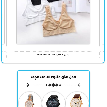
پکیج 3عددی نیمتنه Ahh Bra