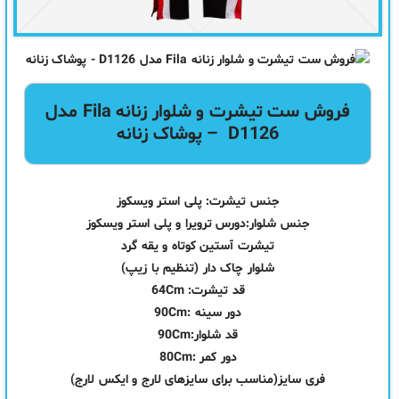
فروش
ست
تیشرت و شلوار زنانه Fila مدل
D1126 – پوشاک زنانه
جنس تیشرت: پلی استر ویسکوز
جنس شلوار:دورس ترویرا و پلی استر ویسکوز
تیشرت آستین کوتاه و یقه گرد
شلوار چاک دار (تنظیم با زیپ)
قد تیشرت: 64Cm
دور سینه :90Cm
قد شلوار:90Cm
دور کمر :80Cm
فری سایز(مناسب برای سایزهای لارج و ایکس لارج)