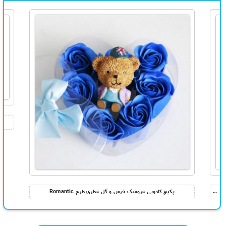
سرویس نقره زنانه مدل Termehsilver ACV66 – گردنبند ، دستبند و گوشواره
پکیج کادویی عروسک خرس و گل عطری طرح Romantic