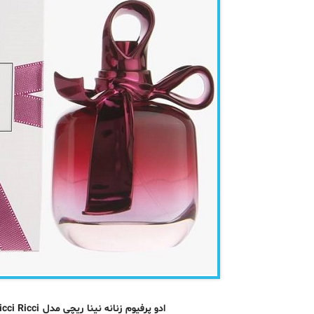
ادو پرفیوم زنانه نینا ریچی مدل Ricci Ricci حجم 80 میلی لیتر