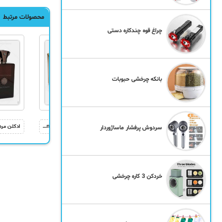
محصولات مرتبط
چراغ قوه چندکاره دستی
بانکه چرخشی حبوبات
ادکلن مردانه Versace EROS
ادکلن زنانه Paco Rabanne Lady Million
ادکلن مردانه Lyric
سردوش پرفشار ماساژوردار
خردکن 3 کاره چرخشی