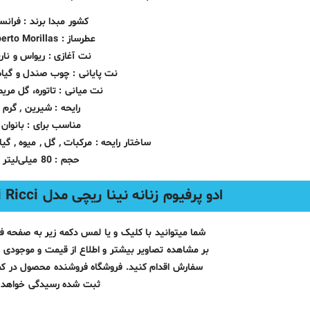
کشور مبدا برند : فرانس
عطرساز : Alberto Morillas
نت آغازی : ریواس و نار
نت پایانی : چوب صندل و گیاه
نت میانی : تاتوره، گل مریم
رایحه : شیرین , گرم
مناسب برای : بانوان
ساختار رایحه : مرکبات , گل , میوه , گی
حجم : 80 میلی‌لیتر
ادو پرفیوم زنانه نینا ریچی مدل Ricci Ricci حجم 80 میلی لیتر
شما میتوانید با کلیک و یا لمس دکمه زیر به صفحه 
بر مشاهده تصاویر بیشتر و اطلاع از قیمت و موجودی ب
سفارش اقدام کنید. فروشگاه فروشنده محصول در ک
ثبت شده رسیدگی خواهد ک