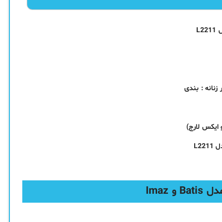
زنانه : بندی
 ایکس لارج)
 Imaz