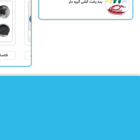
بند رخت کشی گیره دار
چراغ LED بادی خودرو
کارواش خانگی جت مینی
فلاسک