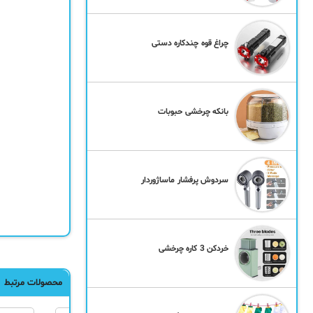
چراغ قوه چندکاره دستی
بانکه چرخشی حبوبات
سردوش پرفشار ماساژوردار
خردکن 3 کاره چرخشی
محصولات مرتبط