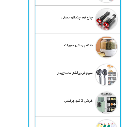
چراغ قوه چندکاره دستی
بانکه چرخشی حبوبات
سردوش پرفشار ماساژوردار
خردکن 3 کاره چرخشی