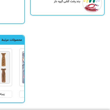
بند رخت کشی گیره دار
محصولات مرتبط
مانتوی دخترانه ژاوی
كفش ورزشی زنانه Bela
پیرا