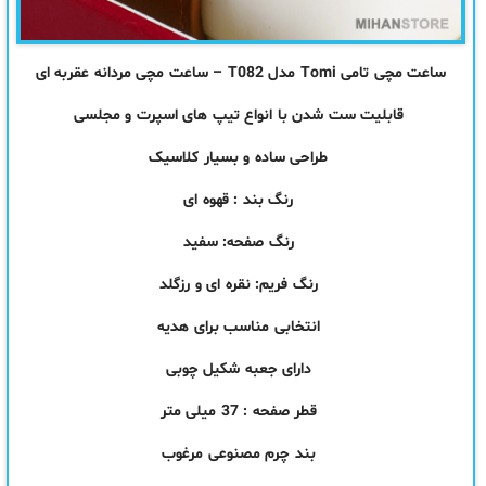
ساعت مچی تامی Tomi مدل T082 – ساعت مچی مردانه عقربه ای
قابلیت ست شدن با انواع تیپ های اسپرت و مجلسی
طراحی ساده و بسیار کلاسیک
رنگ بند : قهوه ای
رنگ صفحه: سفید
رنگ فریم: نقره ای و رزگلد
انتخابی مناسب برای هدیه
دارای
جعبه
شکیل چوبی
قطر صفحه : 37 میلی متر
بند چرم مصنوعی مرغوب