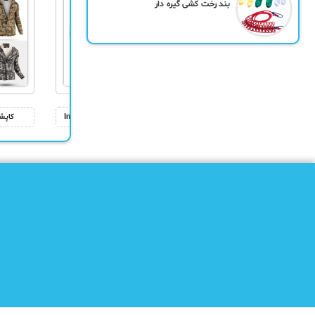
بند رخت کشی گیره دار
پلیور بافت مردانه Floy
سویشرت بافت مردانه Imaz
کاپش