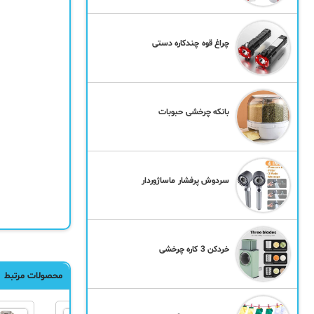
چراغ قوه چندکاره دستی
بانکه چرخشی حبوبات
سردوش پرفشار ماساژوردار
خردکن 3 کاره چرخشی
محصولات مرتبط