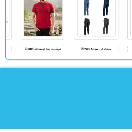
شلوار لی مردانه Kiyan
تیشرت یقه ایستاده Lionel
کاو