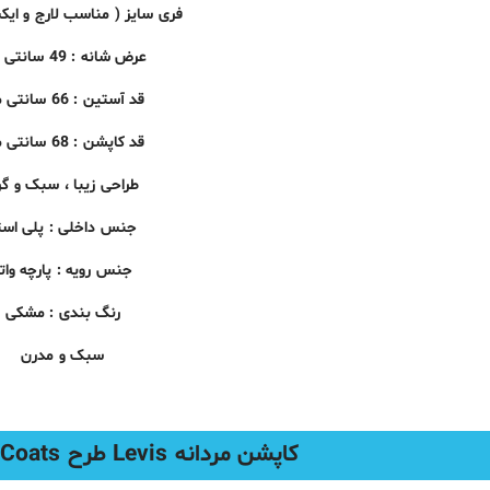
فری سایز ( مناسب لارج و ایک
عرض شانه : 49 سانتی متر
قد
آستین
: 66 سانتی متر
قد کاپشن : 68 سانتی متر
طراحی زیبا ، سبک و گر
جنس داخلی : پلی است
جنس رویه : پارچه واتر
رنگ بندی : مشکی
سبک و مدرن
کاپشن مردانه Levis طرح Bork Men Levis Coats