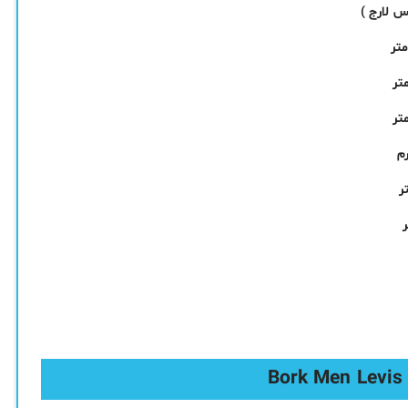
س لارج )
م
ر