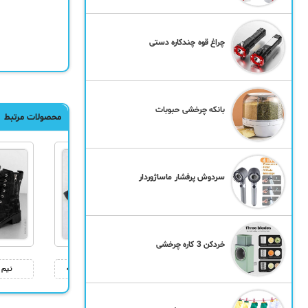
چراغ قوه چندکاره دستی
بانکه چرخشی حبوبات
محصولات مرتبط
سردوش پرفشار ماساژوردار
خردکن 3 کاره چرخشی
گردنبند مروارید عشق
ساپورت خزدار رکابدار زنانه
نیم ب