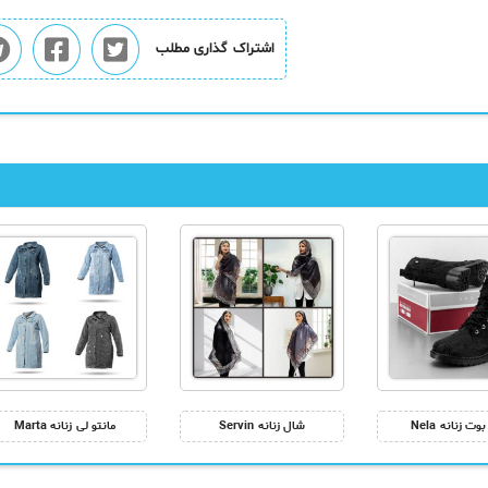
اشتراک گذاری مطلب
وت زنانه Nela
شال زنانه Servin
مانتو لی زنانه Marta