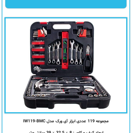
مجموعه 119 عددی ابزار آی ورک مدل IW119-BMC
ابعاد کیف و کاور : 8 × 32.5 × 39 سانتی‌متر