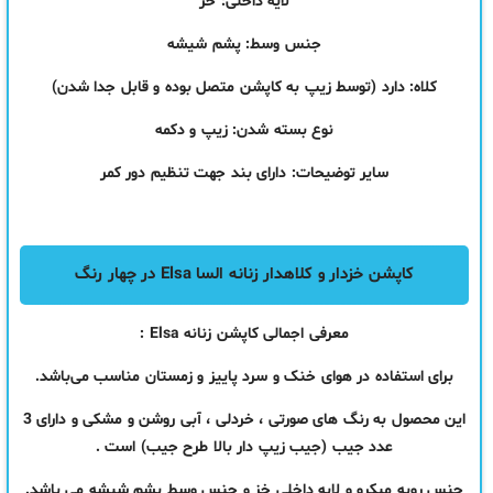
لایه داخلی: خز
جنس وسط: پشم شیشه
کلاه: دارد (توسط زیپ به کاپشن متصل بوده و قابل جدا شدن)
نوع بسته شدن: زیپ و دکمه
سایر توضیحات: دارای بند جهت تنظیم دور کمر
کاپشن خزدار و کلاهدار زنانه السا Elsa در چهار رنگ
معرفی اجمالی کاپشن زنانه Elsa :
برای استفاده در هوای خنک و سرد پاییز و زمستان مناسب می‌باشد.
این محصول به رنگ های صورتی ، خردلی ، آبی روشن و مشکی و دارای 3
عدد جیب (جیب زیپ دار بالا طرح جیب) است .
جنس
رویه میکرو و لایه داخلی خز و جنس وسط پشم شیشه می باشد.