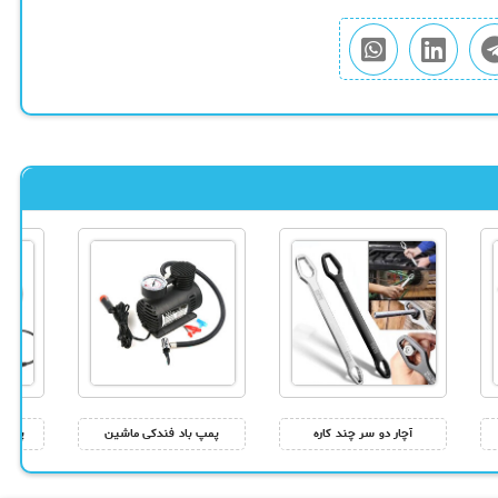
آچار دو سر چند کاره
پمپ باد فندکی ماشین
پنکه 