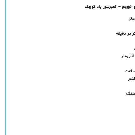
 اتوویم – کمپرسور باد کوچک
ندر
شلنگ