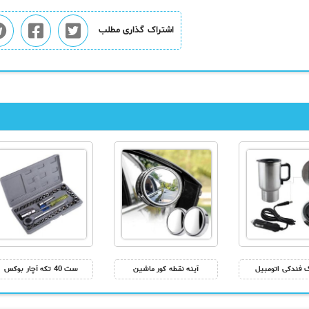
اشتراک گذاری مطلب
 فندکی اتومبیل
آینه نقطه کور ماشین
ست 40 تکه آچار بوکس