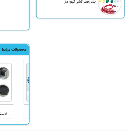
بند رخت کشی گیره دار
محصولات مرتبط
چراغ LED بادی خودرو
کارواش خانگی جت مینی
فلاسک