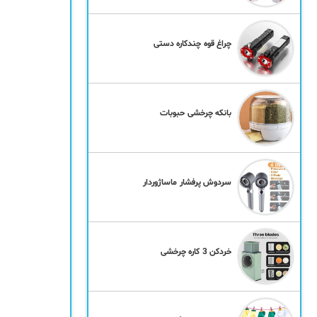
چراغ قوه چندکاره دستی
بانکه چرخشی حبوبات
سردوش پرفشار ماساژوردار
خردکن 3 کاره چرخشی