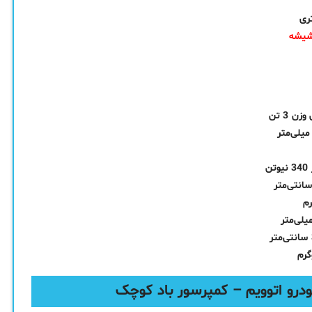
ری
یشه
 3 تن
ن
درو اتوویم – کمپرسور باد کوچک