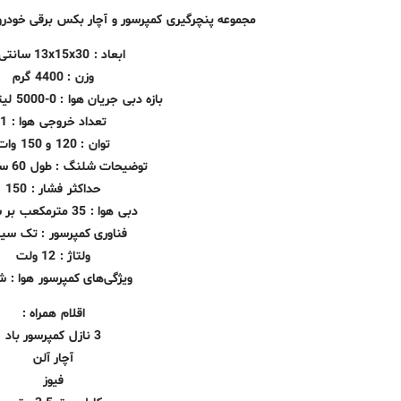
مجموعه پنچرگیری کمپرسور و آچار بکس برقی خودرو
ابعاد : 13x15x30 سانتی‌متر
وزن : 4400 گرم
بازه دبی جریان هوا : 0-5000 لیتر در دقیقه
تعداد خروجی هوا : 1
توان : 120 و 150 وات
توضیحات شلنگ : طول 60 سانتی‌متر
حداکثر فشار : 150
دبی هوا : 35 مترمکعب بر ساعت
فناوری کمپرسور : تک سیل
ولتاژ : 12 ولت
ویژگی‌های کمپرسور هوا : 
اقلام همراه :
3 نازل کمپرسور باد
آچار آلن
فیوز