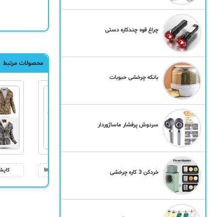
چراغ قوه چندکاره دستی
محصولات مرتبط
بانکه چرخشی حبوبات
سردوش پرفشار ماساژوردار
پلیور بافت مردانه Floy
سویشرت بافت مردانه Imaz
کاپش
خردکن 3 کاره چرخشی