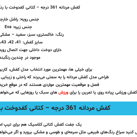
کفش مردانه 361 درجه – کتانی کفدوخت با رنگبندی مشکی و خاکستری
جنس رویه: راشل خارج
جنس زیره: Eva
رنگ: خاکستری، سبز، سفید – مشکی،
سایز کفش: 41، 42، 43، 44
دارای دوخت داخلی جهت اتصال رویه
موجود در چندین رنگبن
برای خیلی ها، مهمترین مورد انتخاب مدل کفش، کاربرد 
طراحی مدل کفش مردانه را به سمتی می‌برند که راحتی و زیبایی
فصل و موقعیت مهمترین مواردی هستند که در موقع
خرید
فش ورزشی پیاده‌ روی یا تمرین را برای
ورزش‌
های سبک یا روزهایی که می‌خواهی
کفش مردانه 361 درجه – کتانی کفدوخت با رنگبندی مشکی و خاکستری
یک جفت کفش
کتانی
کلاسیک هم برای تیپ اسپ
کنید سراغ رنگ‌های طبیعی مثل سرمه‌ای و طوسی و مشکی بروید و اگر می‌خوا