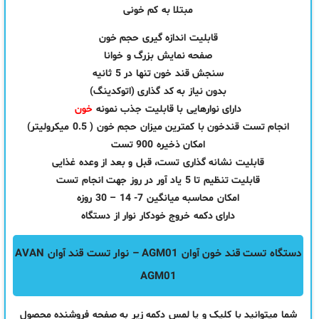
مبتلا به کم خونی
قابلیت اندازه گیری حجم خون
صفحه نمایش بزرگ و خوانا
سنجش قند خون تنها در 5 ثانیه
بدون نیاز به کد گذاری (اتوکدینگ)
دارای نوارهایی با قابلیت جذب نمونه
خون
انجام تست قندخون با کمترین میزان حجم خون ( 0.5 میکرولیتر)
امکان ذخیره 900 تست
قابلیت نشانه گذاری تست، قبل و بعد از وعده غذایی
قابلیت تنظیم تا 5 یاد آور در روز جهت انجام تست
امکان محاسبه میانگین 7- 14 – 30 روزه
دارای دکمه خروج خودکار نوار از دستگاه
دستگاه تست قند خون آوان AGM01 – نوار تست قند آوان AVAN
AGM01
شما میتوانید با کلیک و یا لمس دکمه زیر به صفحه فروشنده محصول