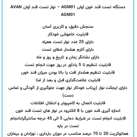
دستگاه تست قند خون آوان AGM01 – نوار تست قند آوان AVAN
AGM01
سنجش دقیق، و کاربری آسان
قابلیت خاموشی خودکار
دارای 25 عدد نوار تست همراه
دارای آلارم هشدار خطای تست
دارای نشانگر زمان و تاریخ و روز و ماه
قابلیت تنظیم تا 5 یادآور در روز جهت انجام تست
قابلیت تنظیم هشدار افت یا بالا بودن میزان قند خون
قابلیت علامت‌گذاری قبل و بعد از غذا
دارای ایجکت نوار (پرتاب خودکار نوار جهت جلوگیری از آلودگی و تماس
دست)
قابلیت اتصال به کامپیوتر و انتقال اطلاعات
اندازه گیری قند خون با 8 الکترود در نوار های تست قند خون
قابلیت انجام تست در شرایط دمایی 5 الی 45 درجه سانتیگرادانجام
تست در بازه
هماتوکریت 20 تا 70 درصد مناسب در دوران بارداری ، نوزادان و بیماران