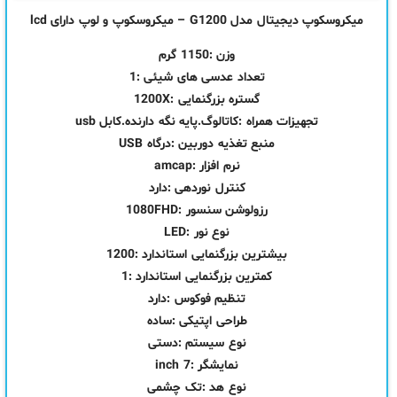
میکروسکوپ دیجیتال مدل G1200 – میکروسکوپ و لوپ دارای lcd
وزن :1150 گرم
تعداد عدسی های شیئی :1
گستره بزرگنمایی :1200X
تجهیزات همراه :کاتالوگ.پایه نگه دارنده.کابل usb
منبع تغذیه دوربین :درگاه USB
نرم افزار :amcap
کنترل نوردهی :دارد
رزولوشن سنسور :1080FHD
نوع نور :LED
بیشترین بزرگنمایی استاندارد :1200
کمترین بزرگنمایی استاندارد :1
تنظیم فوکوس :دارد
طراحی اپتیکی :ساده
نوع سیستم :دستی
نمایشگر :7 inch
نوع هد :تک چشمی