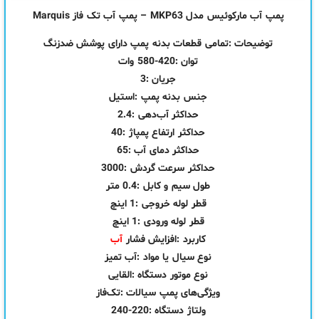
پمپ آب مارکوئیس مدل MKP63 – پمپ آب تک فاز Marquis
توضیحات :تمامی قطعات بدنه پمپ دارای پوشش ضدزنگ
توان :420-580 وات
جریان :3
جنس بدنه پمپ :استیل
حداکثر آب‌دهی :2.4
حداکثر ارتفاع پمپاژ :40
حداکثر دمای آب :65
حداکثر سرعت گردش :3000
طول سیم و کابل :0.4 متر
قطر لوله خروجی :1 اینچ
قطر لوله ورودی :1 اینچ
کاربرد :افزایش فشار
آب
نوع سیال یا مواد :آب تمیز
نوع موتور دستگاه :القایی
ویژگی‌های پمپ سیالات :تک‌فاز
ولتاژ دستگاه :220-240