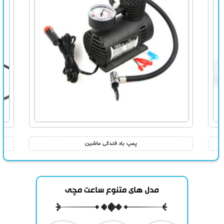
پمپ باد فندکی ماشین