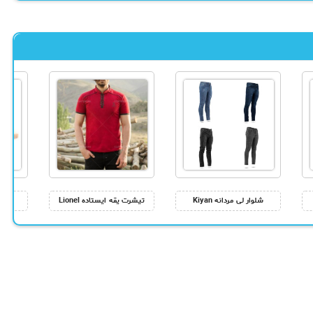
شلوار لی مردانه Kiyan
تیشرت یقه ایستاده Lionel
کاو