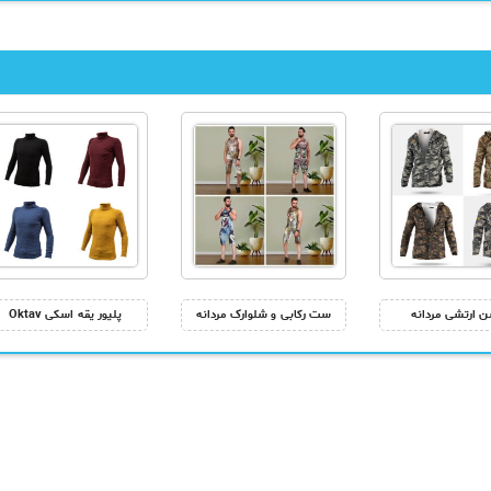
ن ارتشی مردانه
ست رکابی و شلوارک مردانه
پلیور یقه اسکی Oktav