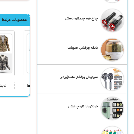
چراغ قوه چندکاره دستی
محصولات مرتبط
بانکه چرخشی حبوبات
سردوش پرفشار ماساژوردار
پلیور بافت مردانه Floy
سویشرت بافت مردانه Imaz
کاپش
خردکن 3 کاره چرخشی