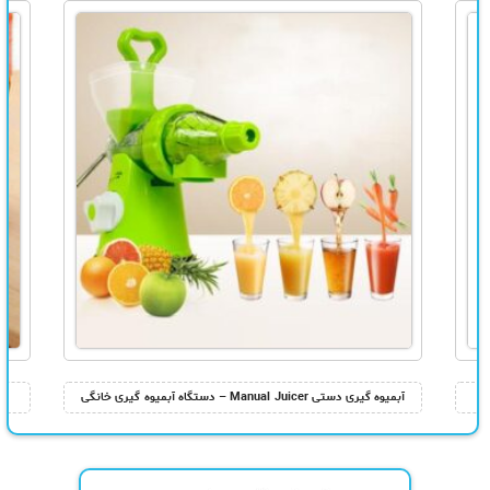
آبمیوه گیری دستی Manual Juicer – دستگاه آبمیوه گیری خانگی