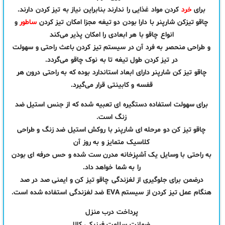
برای
خرد
کردن مواد غذایی را ندارند بنابراین نیاز به تیز کردن دارند‏.‏
چاقو تیزکن شارپنر با دارا بودن دو تیغه مجزا امکان تیز کردن
ساطور
و
انواع چاقو با هر ابعادی را امکان پذیر می‌کند
و طراحی منحصر به فرد آن در سیستم تیز کردن باعث راحتی و سهولت
در تیز کردن طول تیغه تا به نوک چاقو می‌گردد‏.‏
چاقو تیز کن شارپنر دارای ابعاد استاندارد بوده که به راحتی درون هر
قفسه و کابینتی قرار می‌گیرد‏.‏
برای سهولت استفاده دستگیره ای تعبیه شده که از جنس استیل ضد
زنگ است‏.‏
چاقو تیز کن دو مرحله ای شارپنر با روکش استیل ضد زنگ و طراحی
کلاسیک متمایز و به روز آن
به راحتی با وسایل یک آشپزخانه مدرن ست شده و حس حرفه ای بودن
را به شما خواهد داد‏.‏
درضمن برای جلوگیری از لغزندگی چاقو تیز کن و ایمنی صد در صد
هنگام عمل تیز کردن از سیستم EVA ضد لغزندگی استفاده شده است‏.‏
پرداخت درب منزل
ضمانت سلامت فیزیکی کالا