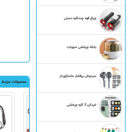
چراغ قوه چندکاره دستی
بانکه چرخشی حبوبات
سردوش پرفشار ماساژوردار
محصولات مرتبط
خردکن 3 کاره چرخشی