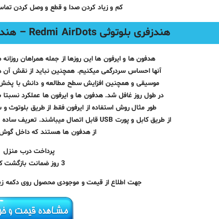
کم و زیاد کردن صدا و قطع و وصل کردن تما
هندزفری بلوتوثی Redmi AirDots – هندزفری بیسیم ردمی ایرداتس
هدفون ها و ایرفون ها این روزها از جمله همراهان روزانه
آنها احساس سردرگمی میکنیم. همچنین نباید از نقش آن ها
موسیقی و همچنین افزایش سطح مطالعه و دانش با پخش 
در طول روز غافل شد. هدفون ها و ایرفون ها عملکرد نسبتا ش
طور مثال روش استفاده از ایرفون فقط از طریق بلوتوث و
از طریق کابل و پورت USB قابل اتصال میباشند. تعریف ساده تر این است که ایرفون ها نوع کوچک تری
از هدفون ها هستند که داخل گوش ق
پرداخت درب منزل
3 روز ضمانت بازگشت کالا
جهت اطلاع از قیمت و موجودی محصول روی دکمه زیر 