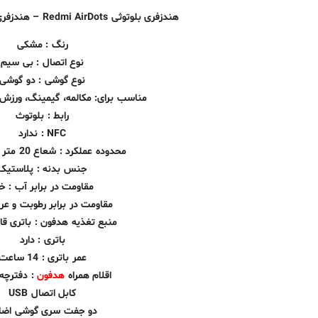
هندزفری بلوتوثی Redmi AirDots – هندزفری بیسیم ردمی ایرداتس
رنگ : مشکی
نوع اتصال : بی سیم
نوع گوشی : دو گوشی
مناسب برای: مکالمه، گیمینگ، ورزش،
رابط : بلوتوث
NFC : ندارد
محدوده عملکرد : شعاع 20 متر بدون مانع
جنس بدنه : پلاستیک
مقاومت در برابر آب : خ
مقاومت در برابر رطوبت و عرق
منبع تغذیه هدفون : باتری قا
باتری : دارد
عمر باتری : 14 ساعت
اقلام همراه
هدفون
: دفترچه 
کابل اتصال USB
دو جفت سری گوشی اضا