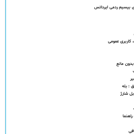
 کاربری عمومی
یر
 : بله
بل شارژ
راهنما
فی