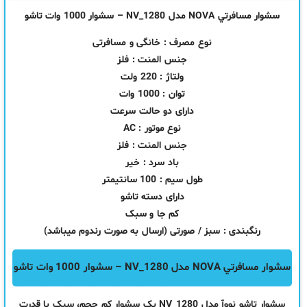
سشوار مسافرتي NOVA مدل NV_1280 – سشوار 1000 وات تاشو
نوع مصرف : خانگی و مسافرتی
جنس المنت : فلز
ولتاژ : 220 ولت
توان : 1000 وات
دارای دو حالت سرعت
نوع موتور : AC
جنس المنت : فلز
باد سرد : خیر
طول سیم : 100 سانتیمتر
دارای دسته تاشو
کم جا و سبک
رنگبندی : سبز / صورتی (ارسال به صورت رندوم میباشد)
سشوار مسافرتي NOVA مدل NV_1280 – سشوار 1000 وات تاشو
سشوار تاشو نووآ مدل NV_1280 یک سشوار کم حجم، سبک با قدرت