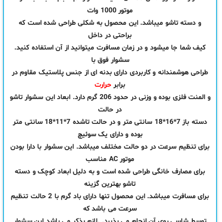
موتور 1000 وات
و دسته تاشو میباشد. این محصول به شکلی طراحی شده است که
براحتی در داخل
کیف شما جا میشود و در زمان مسافرت میتوانید از آن استفاده کنید.
سشوار فوق با
طراحی هوشمندانه و کاربردی دارای بدنه ای از جنس پلاستیک مقاوم در
برابر
حرارت
و المنت فلزی بوده و وزنی در حدود 206 گرم دارد. ابعاد این سشوار تاشو
در حالت
دسته باز 7*16*18 سانتی متر و در حالت تاشده 7*11*18 سانتی متر
بوده و دارای یک سوئیچ
برای تنظیم سرعت در دو حالت مختلف میباشد. این سشوار با دارا بودن
موتور AC مناسب
برای مصارف خانگی طراحی شده است و به دلیل ابعاد کوچک و دسته
تاشو بهترین گزینه
برای مسافرت میباشد. این محصول تنها دارای باد گرم با 2 حالت تنظیم
سرعت می باشد که
توسط شاسی روی آن انجام می پذیرد. .لازم بذکر می باشد این سشوار