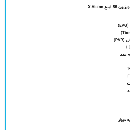
E)
PVR)
د
 دیوار