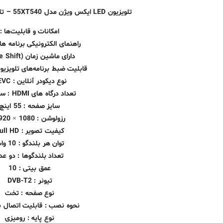
تلویزیون LED ایکس ویژن مدل 55XT540 – تلویزیون 55 اینچ X.Vision
امکانات و قابلیت‌ها :
راهنمای الکترونیکی برنامه ها (PG
دارای ماشین زمان (Time Shift)
قابلیت ضبط برنامه‌های تلویزیونی (
نوع دیکودر آنلاین : HEVC
تعداد درگاه های HDMI : سه عدد
سایز صفحه : 55 اینچ
رزولوشن : 1080 × 1920
کیفیت تصویر : Full HD
توان هر بلندگو : 10 وات
تعداد بلندگوها : دو عد
عمق بیتی : 10
تیونر : DVB-T2
نوع صفحه : تخت
نحوه نصب : قابلیت اتصال به
نوع پایه : رومیزی