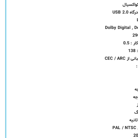
واکسیال
: 0.5
1
CEC / AR