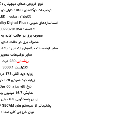
نوع خروجی صدای دیجیتال : ک
توضیحات درگاه‌های USB : دارای دو درگاه USB 2.0
تکنولوژی صفحه : LED
استانداردهای صوتی : Dolby Digital , Dolby Digital Plus
شناسه : 2900993701954
مصرف برق در حالت آماده به کار 
مصرف برق در حالت عادی : 38
سایر توضیحات درگاه‌های ارتباطی : پشتیبانی از C
سایر توضیحات تصویر :
روشنایی
280 نیت
کنتراست 3000:1
زوایه دید افقی 178 درجه
زوایه دید عمودی 178 درجه
نرخ تازه سازی 60 هرتز
نمایش 16.7 میلیون رنگ
زمان پاسخگویی 6.5 میلی ثانیه
پشتیبانی از سیستم های PAL / NTSC / SECAM
توان خروجی کلی صدا : 20