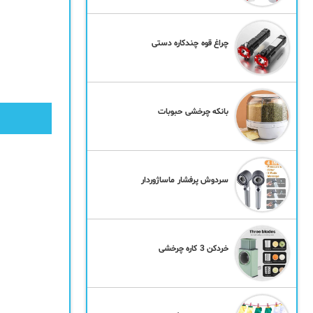
چراغ قوه چندکاره دستی
بانکه چرخشی حبوبات
سردوش پرفشار ماساژوردار
خردکن 3 کاره چرخشی