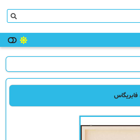
 فابریگاس