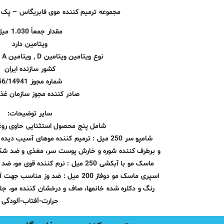
مجموعه ترمیم کننده موی فابریگاس – پک fabregas مدل آرگان
مقدار جمعاً 1.030 میل
ویتامین دارد
نوع ویتامین ویتامین D , ویتامین A , امگا 3 , امگا 6
کشور سازنده ایران
شماره مجوز 56/14941
صادر کننده مجوز سازمان غذا 
سایر توضیحات:
شامل پنج محصول استثنایی حاوی روغ
شامپو سر 250 میل : ترمیم کننده موهای آسیب دیده رنگ و هایلایت شده، ضد موخوره
و برطرف کننده شوره و خارش پوست سر، مغذی و ضد شکنن
ماسک مو با آبکشی 250 میل : نرم کننده قوی مو، ضد موخوره، بازسازی کننده ساختار مو
اسپری ماسک مو دوفاز 200 میل : ضد وز مناسب جهت آقایان با موهای مجعد و فر و موهای
رنگ و دکلره شده خانمها، صاف و درخشان کننده مو، جلو
حرارت-آفتاب-آلودگی