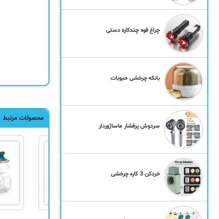
چراغ قوه چندکاره دستی
بانکه چرخشی حبوبات
محصولات مرتبط
سردوش پرفشار ماساژوردار
خردکن 3 کاره چرخشی