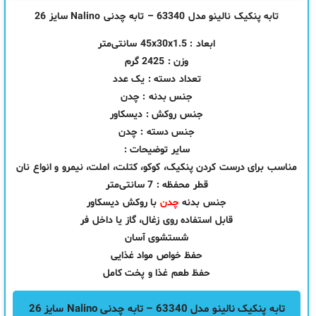
تابه پنکیک نالینو مدل 63340 – تابه چدنی Nalino سایز 26
ابعاد : 45x30x1.5 سانتی‌متر
وزن : 2425 گرم
تعداد دسته : یک عدد
جنس بدنه : چدن
جنس روکش : دیسکاور
جنس دسته : چدن
سایر توضیحات :
مناسب برای درست کردن پنکیک، کوکو، کتلت، املت، نیمرو و انواع نان
قطر محفظه : 7 سانتی‌متر
جنس بدنه
چدن
با روکش دیسکاور
قابل استفاده روی زغال، گاز یا داخل فر
شستشوی آسان
حفظ خواص مواد غذایی
حفظ طعم غذا و پخت کامل
تابه پنکیک نالینو مدل 63340 – تابه چدنی Nalino سایز 26