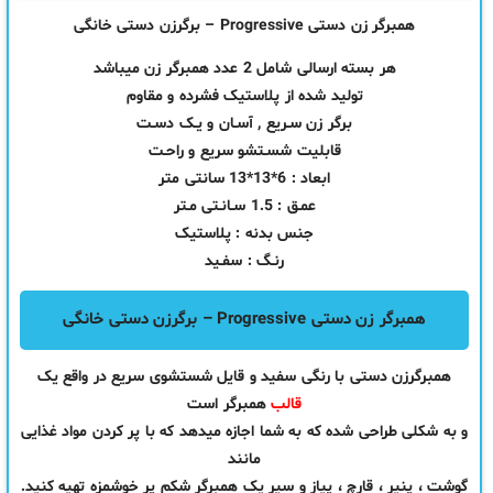
همبرگر زن دستی Progressive – برگرزن دستی خانگی
هر بسته ارسالی شامل 2 عدد همبرگر زن میباشد
تولید شده از پلاستیک فشرده و مقاوم
برگر زن سـریع , آسـان و یـک دسـت
قابلیت شسـتشو سریع و راحـت
ابعاد : 6*13*13 سانتی متر
عمـق : 1.5 سـانـتی مـتر
جنس بدنه : پلاستیک
رنـگ : سفـید
همبرگر زن دستی Progressive – برگرزن دستی خانگی
همبرگرزن دستی با رنگی سفید و قایل شستشوی سریع در واقع یک
قالب
همبرگر است
و به شکلی طراحی شده که به شما اجازه میدهد که با پر کردن مواد غذایی
مانند
گوشت ، پنیر ، قارچ ، پیاز و سیر یک همبرگر شکم پر خوشمزه تهیه کنید.