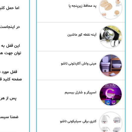
پد محافظ زیرپنجه پا
اما حمل کلی
در اینجاست 
آینه نقطه کور ماشین
این قفل به 
توان جهت هر 
مینی واش آکاردئونی تاشو
قفل مورد ن
صفحه کلید قف
اسپیکر و شارژر بیسیم
پس از هر 
ضمنا سیستم
کتری برقی سیلیکونی تاشو