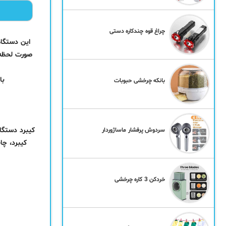
چراغ قوه چندکاره دستی
این دستگاه 
صورت لحظه ا
با
بانکه چرخشی حبوبات
کیبرد دستگاه
سردوش پرفشار ماساژوردار
کیبرد، چا
خردکن 3 کاره چرخشی