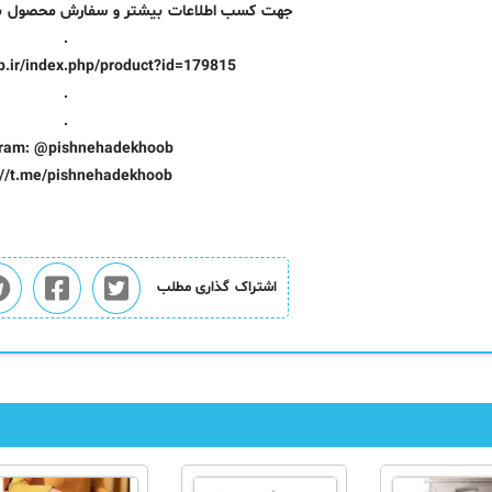
جهت کسب اطلاعات بیشتر و سفارش محصول به ل
.
op.ir/index.php/product?id=179815
.
.
ram: @pishnehadekhoob
://t.me/pishnehadekhoob
اشتراک گذاری مطلب