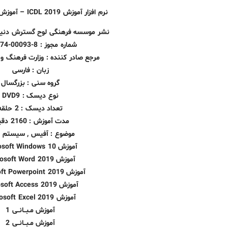
نرم افزار آموزش ICDL 2019 – آموزش ویندوز و آفیس
نشر موسسه فرهنگی لوح گسترش دنیای 
شماره مجوز : 8-00093-070274
مرجع صادر کننده : وزارت فرهنگ و 
زبان : فارسی
گروه سنی : بزرگسال
نوع دیسک : DVD9
تعداد دیسک : 2 حلقه
مدت آموزش : 2160 دقیقه
موضوع : آفیس , سیستم ع
آموزش Microsoft Windows 10
آموزش Microsoft Word 2019
آموزش Microsoft Powerpoint 2019
آموزش Microsoft Access 2019
آموزش Microsoft Excel 2019
آموزش مـبــانــی 1
آموزش مـبــانــی 2