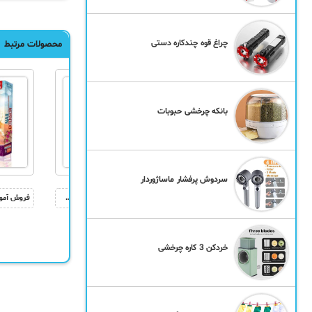
چراغ قوه چندکاره دستی
محصولات مرتبط
بانکه چرخشی حبوبات
سردوش پرفشار ماساژوردار
فروش مجموعه آشنای محبوب 1 و 2 – آموزش مسائل زناشویی
آموزش برنامه نویسی Android – آموزش جامع طراحی طلا و جواهرات
خردکن 3 کاره چرخشی